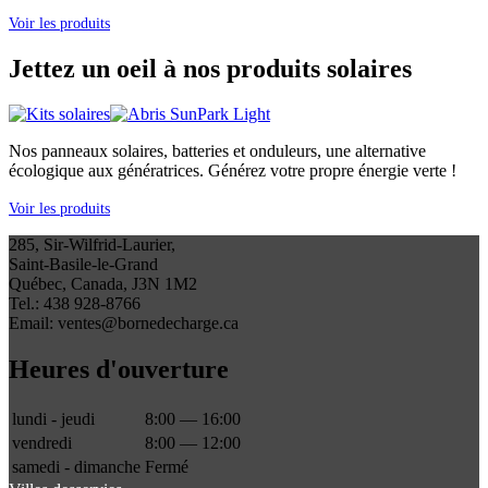
Voir les produits
Jettez un oeil à nos produits solaires
Nos panneaux solaires, batteries et onduleurs, une alternative
écologique aux génératrices. Générez votre propre énergie verte !
Voir les produits
285, Sir-Wilfrid-Laurier,
Saint-Basile-le-Grand
Québec, Canada, J3N 1M2
Tel.: 438 928-8766
Email: ventes@bornedecharge.ca
Heures d'ouverture
lundi - jeudi
8:00 — 16:00
vendredi
8:00 — 12:00
samedi - dimanche
Fermé