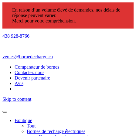
En raison d’un volume élevé de demandes, nos délais de
réponse peuvent varier.
Merci pour votre compréhension.
438 928-8766
|
ventes@bornedecharge.ca
Comparateur de bornes
Contactez-nous
Devenir partenaire
Avis
Skip to content
Boutique
Tout
Bornes de recharge électriques