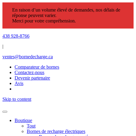
En raison d’un volume élevé de demandes, nos délais de
réponse peuvent varier.
Merci pour votre compréhension.
438 928-8766
|
ventes@bornedecharge.ca
Comparateur de bornes
Contactez-nous
Devenir partenaire
Avis
Skip to content
Boutique
Tout
Bornes de recharge électriques