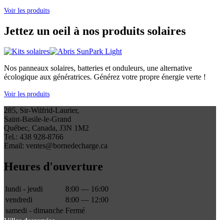
Voir les produits
Jettez un oeil à nos produits solaires
Nos panneaux solaires, batteries et onduleurs, une alternative
écologique aux génératrices. Générez votre propre énergie verte !
Voir les produits
285, Sir-Wilfrid-Laurier,
Saint-Basile-le-Grand
Québec, Canada, J3N 1M2
Tel.: 438 928-8766
Email: ventes@bornedecharge.ca
Heures d'ouverture
lundi - jeudi
8:00 — 16:00
vendredi
8:00 — 12:00
samedi - dimanche
Fermé