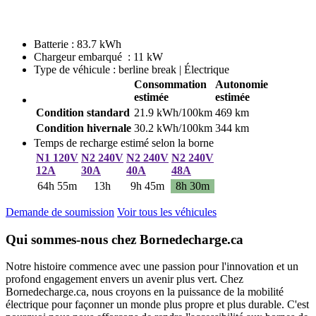
Batterie : 83.7 kWh
Chargeur embarqué : 11 kW
Type de véhicule : berline break | Électrique
Consommation
Autonomie
estimée
estimée
Condition standard
21.9 kWh/100km
469 km
Condition hivernale
30.2 kWh/100km
344 km
Temps de recharge estimé selon la borne
N1 120V
N2 240V
N2 240V
N2 240V
12A
30A
40A
48A
64h 55m
13h
9h 45m
8h 30m
Demande de soumission
Voir tous les véhicules
Qui sommes-nous chez Bornedecharge.ca
Notre histoire commence avec une passion pour l'innovation et un
profond engagement envers un avenir plus vert. Chez
Bornedecharge.ca, nous croyons en la puissance de la mobilité
électrique pour façonner un monde plus propre et plus durable. C'est