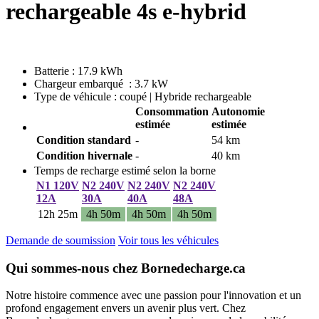
rechargeable 4s e-hybrid
Batterie : 17.9 kWh
Chargeur embarqué : 3.7 kW
Type de véhicule : coupé | Hybride rechargeable
Consommation
Autonomie
estimée
estimée
Condition standard
-
54 km
Condition hivernale
-
40 km
Temps de recharge estimé selon la borne
N1 120V
N2 240V
N2 240V
N2 240V
12A
30A
40A
48A
12h 25m
4h 50m
4h 50m
4h 50m
Demande de soumission
Voir tous les véhicules
Qui sommes-nous chez Bornedecharge.ca
Notre histoire commence avec une passion pour l'innovation et un
profond engagement envers un avenir plus vert. Chez