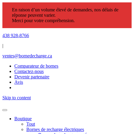
En raison d’un volume élevé de demandes, nos délais de
réponse peuvent varier.
Merci pour votre compréhension.
438 928-8766
|
ventes@bornedecharge.ca
Comparateur de bornes
Contactez-nous
Devenir partenaire
Avis
Skip to content
Boutique
Tout
Bornes de recharge électriques