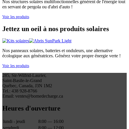
Nos structures solaires multifonctionnelles génèrent de l'énergie tout
en servant de pergola ou d'abri d'auto !
Voir les produits
Jettez un oeil à nos produits solaires
Nos panneaux solaires, batteries et onduleurs, une alternative
écologique aux génératrices. Générez votre propre énergie verte !
Voir les produits
285, Sir-Wilfrid-Laurier,
Saint-Basile-le-Grand
Québec, Canada, J3N 1M2
Tel.: 438 928-8766
Email: ventes@bornedecharge.ca
Heures d'ouverture
lundi - jeudi
8:00 — 16:00
vendredi
8:00 — 12:00