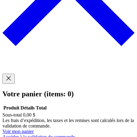
Votre panier
(items: 0)
Produit
Détails
Total
Sous-total
0,00 $
Produits
Les frais d’expédition, les taxes et les remises sont calculés lors de la
validation de commande.
dans
Voir mon panier
Accéder à la validation de commande