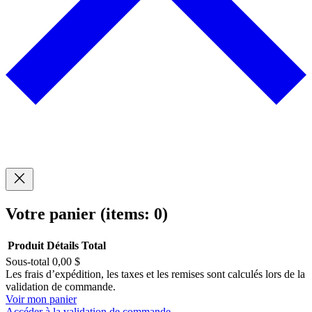
Votre panier
(items: 0)
Produit
Détails
Total
Sous-total
0,00 $
Produits
Les frais d’expédition, les taxes et les remises sont calculés lors de la
validation de commande.
dans
Voir mon panier
Accéder à la validation de commande