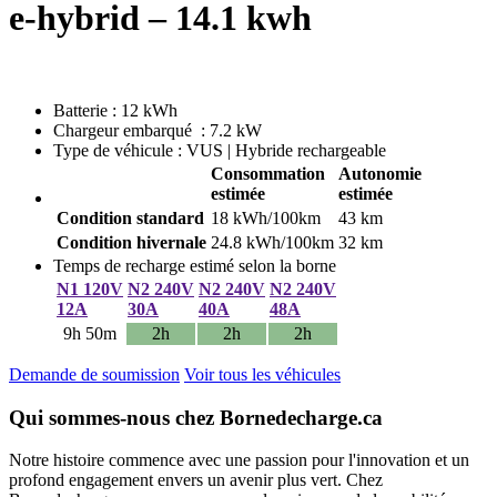
e-hybrid – 14.1 kwh
Batterie : 12 kWh
Chargeur embarqué : 7.2 kW
Type de véhicule : VUS | Hybride rechargeable
Consommation
Autonomie
estimée
estimée
Condition standard
18 kWh/100km
43 km
Condition hivernale
24.8 kWh/100km
32 km
Temps de recharge estimé selon la borne
N1 120V
N2 240V
N2 240V
N2 240V
12A
30A
40A
48A
9h 50m
2h
2h
2h
Demande de soumission
Voir tous les véhicules
Qui sommes-nous chez Bornedecharge.ca
Notre histoire commence avec une passion pour l'innovation et un
profond engagement envers un avenir plus vert. Chez