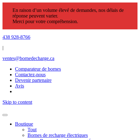
En raison d’un volume élevé de demandes, nos délais de
réponse peuvent varier.
Merci pour votre compréhension.
438 928-8766
|
ventes@bornedecharge.ca
Comparateur de bornes
Contactez-nous
Devenir partenaire
Avis
Skip to content
Boutique
Tout
Bornes de recharge électriques