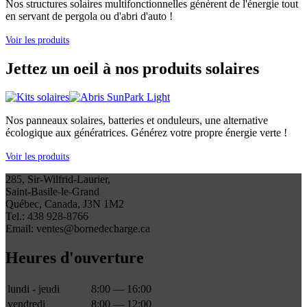
Nos structures solaires multifonctionnelles génèrent de l'énergie tout
en servant de pergola ou d'abri d'auto !
Voir les produits
Jettez un oeil à nos produits solaires
Nos panneaux solaires, batteries et onduleurs, une alternative
écologique aux génératrices. Générez votre propre énergie verte !
Voir les produits
285, Sir-Wilfrid-Laurier,
Saint-Basile-le-Grand
Québec, Canada, J3N 1M2
Tel.: 438 928-8766
Email: ventes@bornedecharge.ca
Heures d'ouverture
lundi - jeudi
8:00 — 16:00
vendredi
8:00 — 12:00