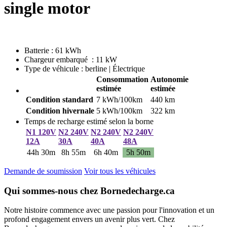
single motor
Batterie : 61 kWh
Chargeur embarqué : 11 kW
Type de véhicule : berline | Électrique
Consommation
Autonomie
estimée
estimée
Condition standard
7 kWh/100km
440 km
Condition hivernale
5 kWh/100km
322 km
Temps de recharge estimé selon la borne
N1 120V
N2 240V
N2 240V
N2 240V
12A
30A
40A
48A
44h 30m
8h 55m
6h 40m
5h 50m
Demande de soumission
Voir tous les véhicules
Qui sommes-nous chez Bornedecharge.ca
Notre histoire commence avec une passion pour l'innovation et un
profond engagement envers un avenir plus vert. Chez