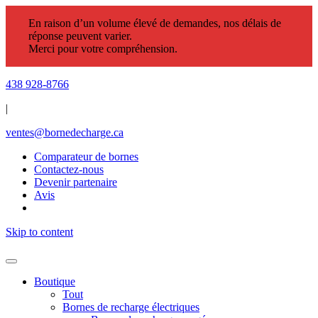
En raison d’un volume élevé de demandes, nos délais de
réponse peuvent varier.
Merci pour votre compréhension.
438 928-8766
|
ventes@bornedecharge.ca
Comparateur de bornes
Contactez-nous
Devenir partenaire
Avis
Skip to content
Boutique
Tout
Bornes de recharge électriques