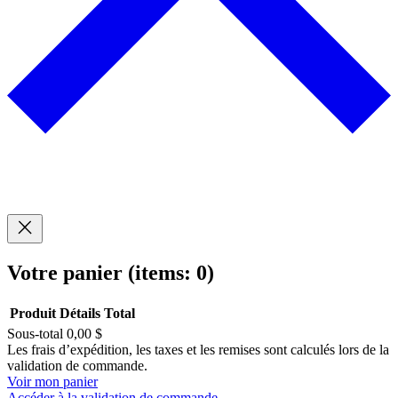
Votre panier
(items: 0)
Produit
Détails
Total
Sous-total
0,00 $
Produits
Les frais d’expédition, les taxes et les remises sont calculés lors de la
validation de commande.
dans
Voir mon panier
Accéder à la validation de commande