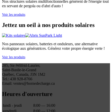
Nos structures solaires multifonctionnelles génèrent de l'énergie tout
en servant de pergola ou d'abri d'auto !
Voir les produits
Jettez un oeil à nos produits solaires
Nos panneaux solaires, batteries et onduleurs, une alternative
écologique aux génératrices. Générez votre propre énergie verte !
Voir les produits
285, Sir-Wilfrid-Laurier,
Saint-Basile-le-Grand
Québec, Canada, J3N 1M2
Tel.: 438 928-8766
Email: ventes@bornedecharge.ca
Heures d'ouverture
lundi - jeudi
8:00 — 16:00
vendredi
8:00 — 12:00