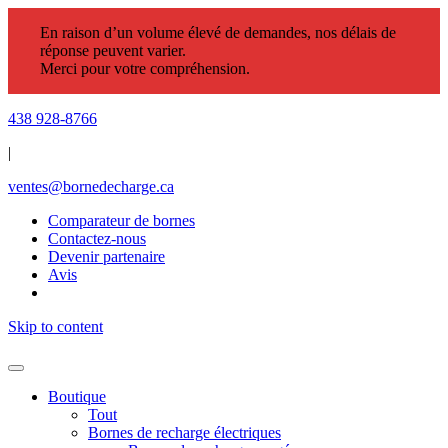
En raison d’un volume élevé de demandes, nos délais de
réponse peuvent varier.
Merci pour votre compréhension.
438 928-8766
|
ventes@bornedecharge.ca
Comparateur de bornes
Contactez-nous
Devenir partenaire
Avis
Skip to content
Boutique
Tout
Bornes de recharge électriques