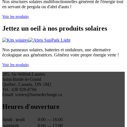
Nos structures solaires multifonctionnelles génèrent de l'énergie tout
en servant de pergola ou d'abri d'auto !
Voir les produits
Jettez un oeil à nos produits solaires
Nos panneaux solaires, batteries et onduleurs, une alternative
écologique aux génératrices. Générez votre propre énergie verte !
Voir les produits
285, Sir-Wilfrid-Laurier,
Saint-Basile-le-Grand
Québec, Canada, J3N 1M2
Tel.: 438 928-8766
Email: ventes@bornedecharge.ca
Heures d'ouverture
lundi - jeudi
8:00 — 16:00
vendredi
8:00 — 12:00