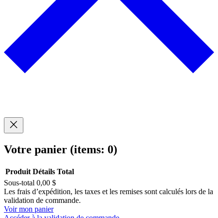
Votre panier
(items: 0)
Produit
Détails
Total
Sous-total
0,00 $
Produits
Les frais d’expédition, les taxes et les remises sont calculés lors de la
validation de commande.
dans
Voir mon panier
Accéder à la validation de commande