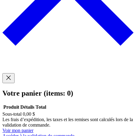
Votre panier
(items: 0)
Produit
Détails
Total
Sous-total
0,00 $
Produits
Les frais d’expédition, les taxes et les remises sont calculés lors de la
validation de commande.
dans
Voir mon panier
Accéder à la validation de commande