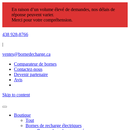
En raison d’un volume élevé de demandes, nos délais de
réponse peuvent varier.
Merci pour votre compréhension.
438 928-8766
|
ventes@bornedecharge.ca
Comparateur de bornes
Contactez-nous
Devenir partenaire
Avis
Skip to content
Boutique
Tout
Bornes de recharge électriques