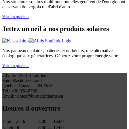
Nos structures solaires multifonctionnelles génèrent de l'énergie tout
en servant de pergola ou d'abri d'auto !
Voir les produits
Jettez un oeil à nos produits solaires
Nos panneaux solaires, batteries et onduleurs, une alternative
écologique aux génératrices. Générez votre propre énergie verte !
Voir les produits
285, Sir-Wilfrid-Laurier,
Saint-Basile-le-Grand
Québec, Canada, J3N 1M2
Tel.: 438 928-8766
Email: ventes@bornedecharge.ca
Heures d'ouverture
lundi - jeudi
8:00 — 16:00
vendredi
8:00 — 12:00