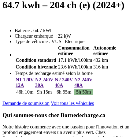
64.7 kwh – 204 ch (e) (2024+)
Batterie : 64.7 kWh
Chargeur embarqué : 22 kW
Type de véhicule : VUS | Électrique
Consommation
Autonomie
estimée
estimée
Condition standard
17.1 kWh/100km
432 km
Condition hivernale
23.6 kWh/100km
316 km
Temps de recharge estimé selon la borne
N1 120V
N2 240V
N2 240V
N2 240V
12A
30A
40A
48A
46h 10m
9h 15m
6h 55m
5h 50m
Demande de soumission
Voir tous les véhicules
Qui sommes-nous chez Bornedecharge.ca
Notre histoire commence avec une passion pour l'innovation et un
profond engagement envers un avenir plus vert. Chez