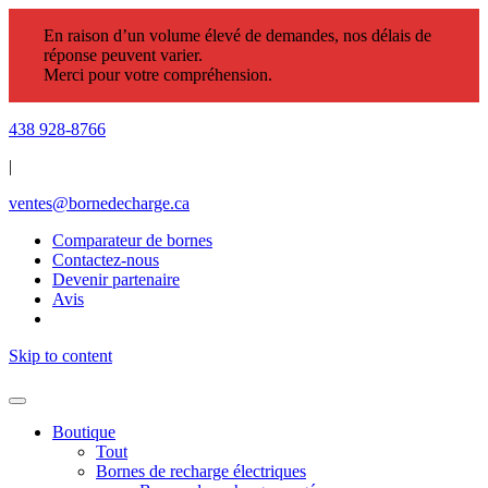
En raison d’un volume élevé de demandes, nos délais de
réponse peuvent varier.
Merci pour votre compréhension.
438 928-8766
|
ventes@bornedecharge.ca
Comparateur de bornes
Contactez-nous
Devenir partenaire
Avis
Skip to content
Boutique
Tout
Bornes de recharge électriques