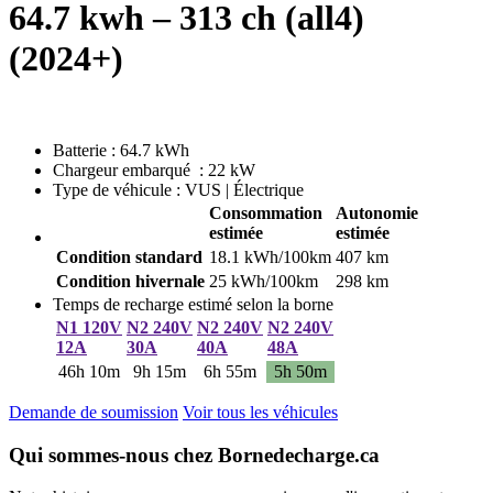
64.7 kwh – 313 ch (all4)
(2024+)
Batterie : 64.7 kWh
Chargeur embarqué : 22 kW
Type de véhicule : VUS | Électrique
Consommation
Autonomie
estimée
estimée
Condition standard
18.1 kWh/100km
407 km
Condition hivernale
25 kWh/100km
298 km
Temps de recharge estimé selon la borne
N1 120V
N2 240V
N2 240V
N2 240V
12A
30A
40A
48A
46h 10m
9h 15m
6h 55m
5h 50m
Demande de soumission
Voir tous les véhicules
Qui sommes-nous chez Bornedecharge.ca