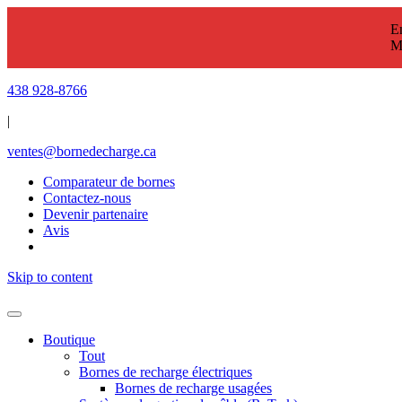
En
M
438 928-8766
|
ventes@bornedecharge.ca
Comparateur de bornes
Contactez-nous
Devenir partenaire
Avis
Skip to content
Boutique
Tout
Bornes de recharge électriques
Bornes de recharge usagées