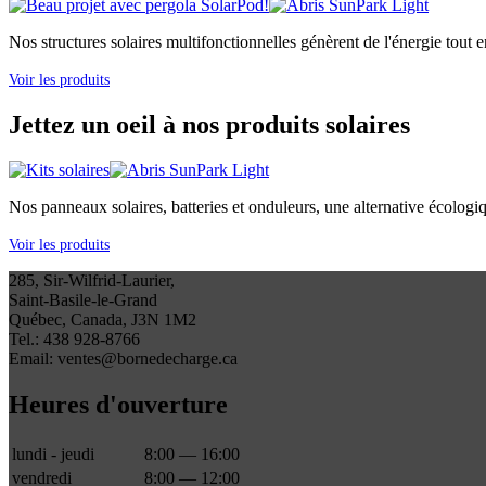
Nos structures solaires multifonctionnelles génèrent de l'énergie tout e
Voir les produits
Jettez un oeil à nos produits solaires
Nos panneaux solaires, batteries et onduleurs, une alternative écologi
Voir les produits
285, Sir-Wilfrid-Laurier,
Saint-Basile-le-Grand
Québec, Canada, J3N 1M2
Tel.: 438 928-8766
Email: ventes@bornedecharge.ca
Heures d'ouverture
lundi - jeudi
8:00 — 16:00
vendredi
8:00 — 12:00