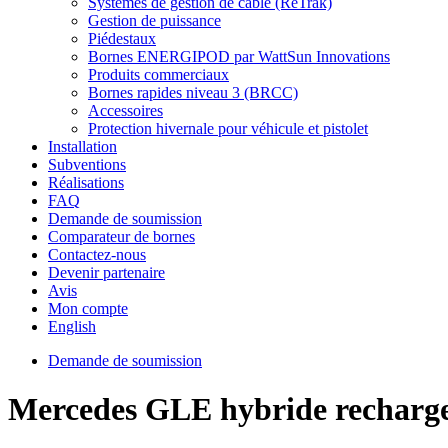
Systèmes de gestion de câble (ReTrak)
Gestion de puissance
Piédestaux
Bornes ENERGIPOD par WattSun Innovations
Produits commerciaux
Bornes rapides niveau 3 (BRCC)
Accessoires
Protection hivernale pour véhicule et pistolet
Installation
Subventions
Réalisations
FAQ
Demande de soumission
Comparateur de bornes
Contactez-nous
Devenir partenaire
Avis
Mon compte
English
Demande de soumission
Mercedes GLE hybride recharge