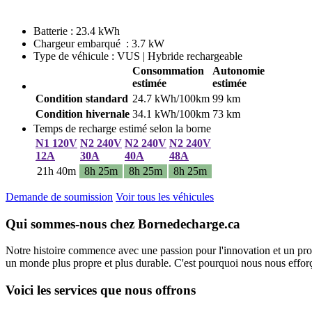
Batterie : 23.4 kWh
Chargeur embarqué : 3.7 kW
Type de véhicule : VUS | Hybride rechargeable
Consommation
Autonomie
estimée
estimée
Condition standard
24.7 kWh/100km
99 km
Condition hivernale
34.1 kWh/100km
73 km
Temps de recharge estimé selon la borne
N1 120V
N2 240V
N2 240V
N2 240V
12A
30A
40A
48A
21h 40m
8h 25m
8h 25m
8h 25m
Demande de soumission
Voir tous les véhicules
Qui sommes-nous chez Bornedecharge.ca
Notre histoire commence avec une passion pour l'innovation et un pro
un monde plus propre et plus durable. C'est pourquoi nous nous efforço
Voici les services que nous offrons