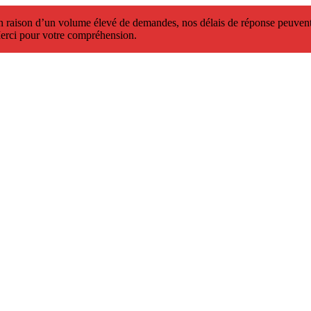
 raison d’un volume élevé de demandes, nos délais de réponse peuvent 
erci pour votre compréhension.