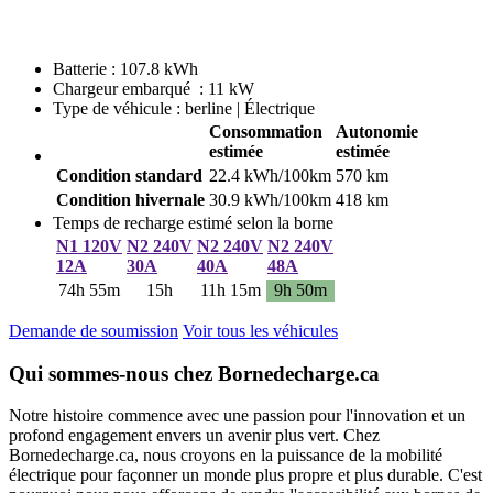
Batterie : 107.8 kWh
Chargeur embarqué : 11 kW
Type de véhicule : berline | Électrique
Consommation
Autonomie
estimée
estimée
Condition standard
22.4 kWh/100km
570 km
Condition hivernale
30.9 kWh/100km
418 km
Temps de recharge estimé selon la borne
N1 120V
N2 240V
N2 240V
N2 240V
12A
30A
40A
48A
74h 55m
15h
11h 15m
9h 50m
Demande de soumission
Voir tous les véhicules
Qui sommes-nous chez Bornedecharge.ca
Notre histoire commence avec une passion pour l'innovation et un
profond engagement envers un avenir plus vert. Chez
Bornedecharge.ca, nous croyons en la puissance de la mobilité
électrique pour façonner un monde plus propre et plus durable. C'est