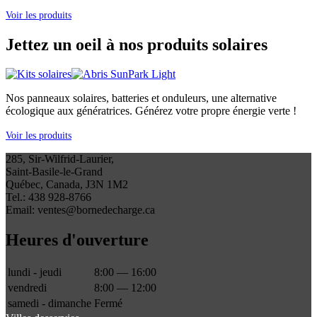
Voir les produits
Jettez un oeil à nos produits solaires
Nos panneaux solaires, batteries et onduleurs, une alternative
écologique aux génératrices. Générez votre propre énergie verte !
Voir les produits
285, Sir-Wilfrid-Laurier,
Saint-Basile-le-Grand
Québec, Canada, J3N 1M2
Tel.: 438 928-8766
Email: ventes@bornedecharge.ca
Heures d'ouverture
lundi - jeudi
8:00 — 16:00
vendredi
8:00 — 12:00
samedi - dimanche
Fermé