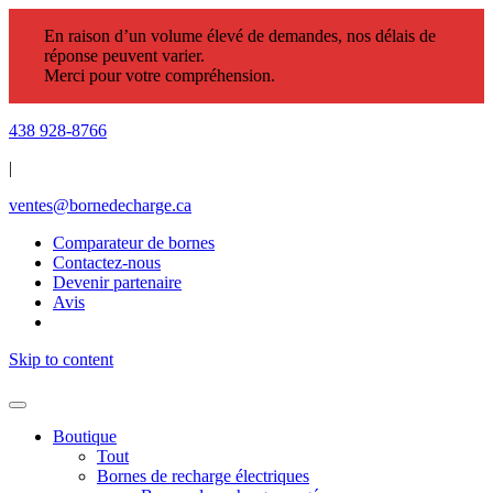
En raison d’un volume élevé de demandes, nos délais de
réponse peuvent varier.
Merci pour votre compréhension.
438 928-8766
|
ventes@bornedecharge.ca
Comparateur de bornes
Contactez-nous
Devenir partenaire
Avis
Skip to content
Boutique
Tout
Bornes de recharge électriques