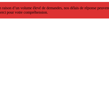
 raison d’un volume élevé de demandes, nos délais de réponse peuvent 
erci pour votre compréhension.