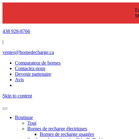
En
M
438 928-8766
|
ventes@bornedecharge.ca
Comparateur de bornes
Contactez-nous
Devenir partenaire
Avis
Skip to content
Boutique
Tout
Bornes de recharge électriques
Bornes de recharge usagées