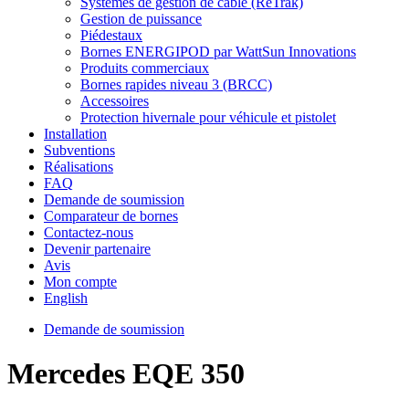
Systèmes de gestion de câble (ReTrak)
Gestion de puissance
Piédestaux
Bornes ENERGIPOD par WattSun Innovations
Produits commerciaux
Bornes rapides niveau 3 (BRCC)
Accessoires
Protection hivernale pour véhicule et pistolet
Installation
Subventions
Réalisations
FAQ
Demande de soumission
Comparateur de bornes
Contactez-nous
Devenir partenaire
Avis
Mon compte
English
Demande de soumission
Mercedes EQE 350