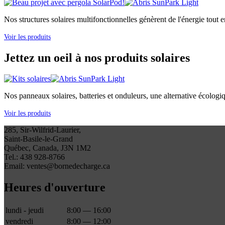
Nos structures solaires multifonctionnelles génèrent de l'énergie tout e
Voir les produits
Jettez un oeil à nos produits solaires
Nos panneaux solaires, batteries et onduleurs, une alternative écologi
Voir les produits
285, Sir-Wilfrid-Laurier,
Saint-Basile-le-Grand
Québec, Canada, J3N 1M2
Tel.: 438 928-8766
Email: ventes@bornedecharge.ca
Heures d'ouverture
lundi - jeudi
8:00 — 16:00
vendredi
8:00 — 12:00