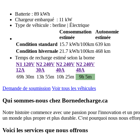
Batterie : 89 kWh
Chargeur embarqué : 11 kW
Type de véhicule : berline | Électrique
Consommation
Autonomie
estimée
estimée
Condition standard
15.7 kWh/100km
639 km
Condition hivernale
21.7 kWh/100km
468 km
Temps de recharge estimé selon la borne
N1 120V
N2 240V
N2 240V
N2 240V
12A
30A
40A
48A
69h 30m
13h 55m
10h 25m
9h 5m
Demande de soumission
Voir tous les véhicules
Qui sommes-nous chez Bornedecharge.ca
Notre histoire commence avec une passion pour l'innovation et un pro
un monde plus propre et plus durable. C'est pourquoi nous nous efforço
Voici les services que nous offrons