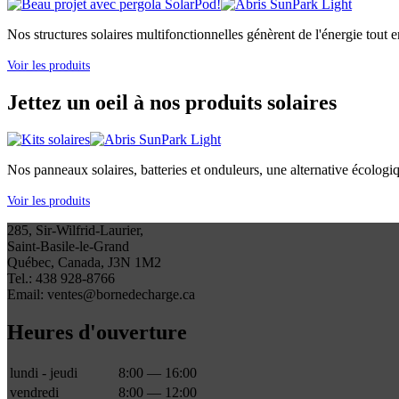
Nos structures solaires multifonctionnelles génèrent de l'énergie tout e
Voir les produits
Jettez un oeil à nos produits solaires
Nos panneaux solaires, batteries et onduleurs, une alternative écologi
Voir les produits
285, Sir-Wilfrid-Laurier,
Saint-Basile-le-Grand
Québec, Canada, J3N 1M2
Tel.: 438 928-8766
Email: ventes@bornedecharge.ca
Heures d'ouverture
lundi - jeudi
8:00 — 16:00
vendredi
8:00 — 12:00