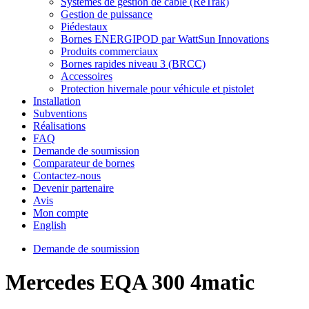
Systèmes de gestion de câble (ReTrak)
Gestion de puissance
Piédestaux
Bornes ENERGIPOD par WattSun Innovations
Produits commerciaux
Bornes rapides niveau 3 (BRCC)
Accessoires
Protection hivernale pour véhicule et pistolet
Installation
Subventions
Réalisations
FAQ
Demande de soumission
Comparateur de bornes
Contactez-nous
Devenir partenaire
Avis
Mon compte
English
Demande de soumission
Mercedes EQA 300 4matic