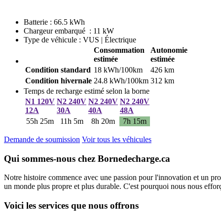
Batterie : 66.5 kWh
Chargeur embarqué : 11 kW
Type de véhicule : VUS | Électrique
Consommation
Autonomie
estimée
estimée
Condition standard
18 kWh/100km
426 km
Condition hivernale
24.8 kWh/100km
312 km
Temps de recharge estimé selon la borne
N1 120V
N2 240V
N2 240V
N2 240V
12A
30A
40A
48A
55h 25m
11h 5m
8h 20m
7h 15m
Demande de soumission
Voir tous les véhicules
Qui sommes-nous chez Bornedecharge.ca
Notre histoire commence avec une passion pour l'innovation et un pro
un monde plus propre et plus durable. C'est pourquoi nous nous efforço
Voici les services que nous offrons