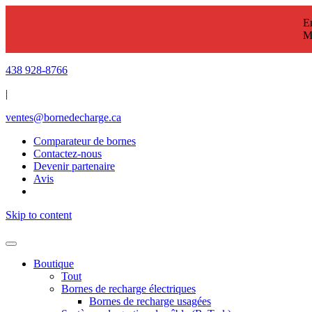
En
M
438 928-8766
|
ventes@bornedecharge.ca
Comparateur de bornes
Contactez-nous
Devenir partenaire
Avis
Skip to content
Boutique
Tout
Bornes de recharge électriques
Bornes de recharge usagées