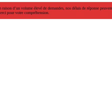
 raison d’un volume élevé de demandes, nos délais de réponse peuvent 
erci pour votre compréhension.