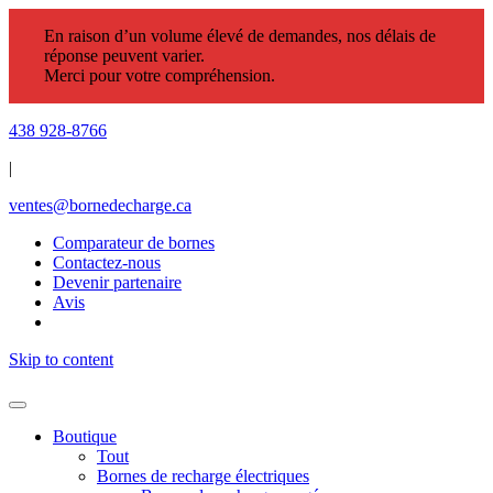
En raison d’un volume élevé de demandes, nos délais de
réponse peuvent varier.
Merci pour votre compréhension.
438 928-8766
|
ventes@bornedecharge.ca
Comparateur de bornes
Contactez-nous
Devenir partenaire
Avis
Skip to content
Boutique
Tout
Bornes de recharge électriques