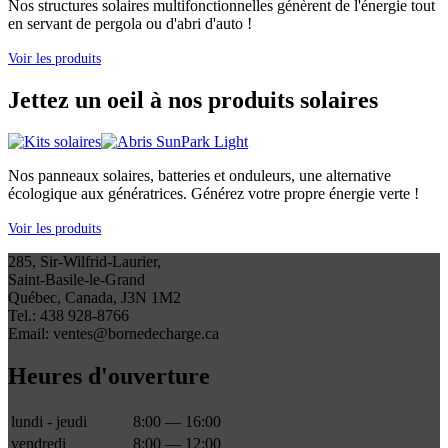
Nos structures solaires multifonctionnelles génèrent de l'énergie tout
en servant de pergola ou d'abri d'auto !
Voir les produits
Jettez un oeil à nos produits solaires
Nos panneaux solaires, batteries et onduleurs, une alternative
écologique aux génératrices. Générez votre propre énergie verte !
Voir les produits
285, Sir-Wilfrid-Laurier,
Saint-Basile-le-Grand
Québec, Canada, J3N 1M2
Tel.: 438 928-8766
Email: ventes@bornedecharge.ca
Heures d'ouverture
lundi - jeudi
8:00 — 16:00
vendredi
8:00 — 12:00