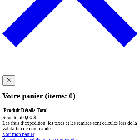
Votre panier
(items: 0)
Produit
Détails
Total
Sous-total
0,00 $
Produits
Les frais d’expédition, les taxes et les remises sont calculés lors de la
validation de commande.
dans
Voir mon panier
Accéder à la validation de commande