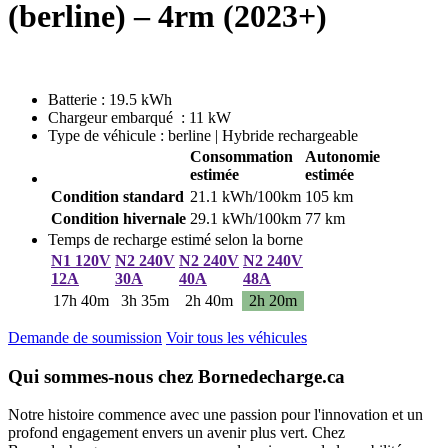
(berline) – 4rm (2023+)
Batterie : 19.5 kWh
Chargeur embarqué : 11 kW
Type de véhicule : berline | Hybride rechargeable
Consommation
Autonomie
estimée
estimée
Condition standard
21.1 kWh/100km
105 km
Condition hivernale
29.1 kWh/100km
77 km
Temps de recharge estimé selon la borne
N1 120V
N2 240V
N2 240V
N2 240V
12A
30A
40A
48A
17h 40m
3h 35m
2h 40m
2h 20m
Demande de soumission
Voir tous les véhicules
Qui sommes-nous chez Bornedecharge.ca
Notre histoire commence avec une passion pour l'innovation et un
profond engagement envers un avenir plus vert. Chez