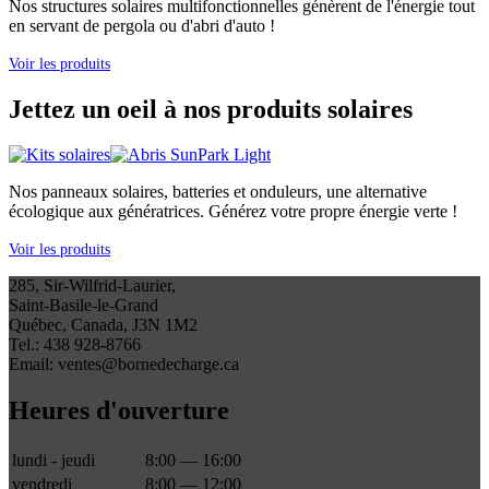
Nos structures solaires multifonctionnelles génèrent de l'énergie tout
en servant de pergola ou d'abri d'auto !
Voir les produits
Jettez un oeil à nos produits solaires
Nos panneaux solaires, batteries et onduleurs, une alternative
écologique aux génératrices. Générez votre propre énergie verte !
Voir les produits
285, Sir-Wilfrid-Laurier,
Saint-Basile-le-Grand
Québec, Canada, J3N 1M2
Tel.: 438 928-8766
Email: ventes@bornedecharge.ca
Heures d'ouverture
lundi - jeudi
8:00 — 16:00
vendredi
8:00 — 12:00