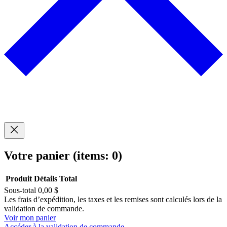
Votre panier
(items: 0)
Produit
Détails
Total
Sous-total
0,00 $
Produits
Les frais d’expédition, les taxes et les remises sont calculés lors de la
validation de commande.
dans
Voir mon panier
Accéder à la validation de commande