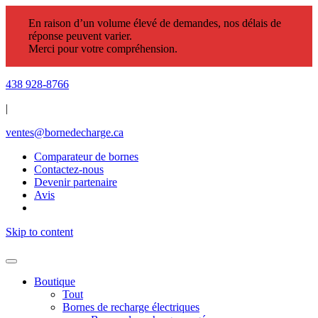
En raison d’un volume élevé de demandes, nos délais de
réponse peuvent varier.
Merci pour votre compréhension.
438 928-8766
|
ventes@bornedecharge.ca
Comparateur de bornes
Contactez-nous
Devenir partenaire
Avis
Skip to content
Boutique
Tout
Bornes de recharge électriques