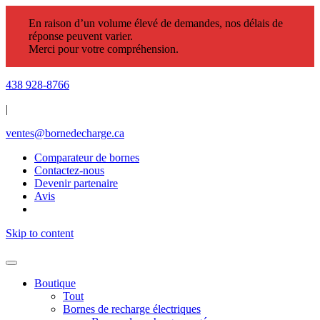
En raison d’un volume élevé de demandes, nos délais de
réponse peuvent varier.
Merci pour votre compréhension.
438 928-8766
|
ventes@bornedecharge.ca
Comparateur de bornes
Contactez-nous
Devenir partenaire
Avis
Skip to content
Boutique
Tout
Bornes de recharge électriques