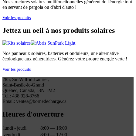
Nos structures solaires multifonctionnelles génèrent de l'énergie tout
en servant de pergola ou d'abri d'auto !
Voir les produits
Jettez un oeil à nos produits solaires
Nos panneaux solaires, batteries et onduleurs, une alternative
écologique aux génératrices. Générez votre propre énergie verte !
Voir les produits
285, Sir-Wilfrid-Laurier,
Saint-Basile-le-Grand
Québec, Canada, J3N 1M2
Tel.: 438 928-8766
Email: ventes@bornedecharge.ca
Heures d'ouverture
lundi - jeudi
8:00 — 16:00
vendredi
8:00 — 12:00