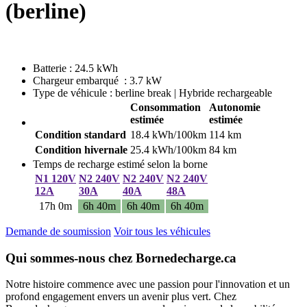
(berline)
Batterie : 24.5 kWh
Chargeur embarqué : 3.7 kW
Type de véhicule : berline break | Hybride rechargeable
Consommation
Autonomie
estimée
estimée
Condition standard
18.4 kWh/100km
114 km
Condition hivernale
25.4 kWh/100km
84 km
Temps de recharge estimé selon la borne
N1 120V
N2 240V
N2 240V
N2 240V
12A
30A
40A
48A
17h 0m
6h 40m
6h 40m
6h 40m
Demande de soumission
Voir tous les véhicules
Qui sommes-nous chez Bornedecharge.ca
Notre histoire commence avec une passion pour l'innovation et un
profond engagement envers un avenir plus vert. Chez