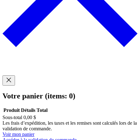
Votre panier
(items: 0)
Produit
Détails
Total
Sous-total
0,00 $
Produits
Les frais d’expédition, les taxes et les remises sont calculés lors de la
validation de commande.
dans
Voir mon panier
Accéder à la validation de commande