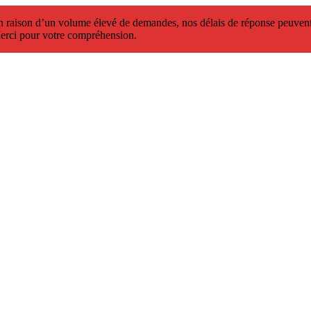
 raison d’un volume élevé de demandes, nos délais de réponse peuvent 
erci pour votre compréhension.