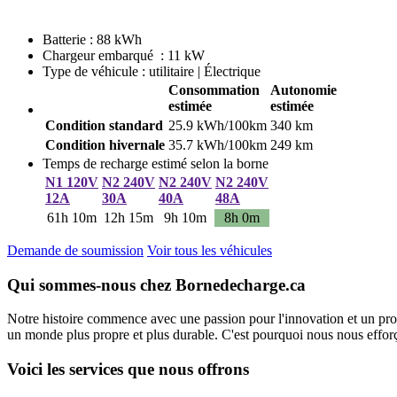
Batterie : 88 kWh
Chargeur embarqué : 11 kW
Type de véhicule : utilitaire | Électrique
Consommation
Autonomie
estimée
estimée
Condition standard
25.9 kWh/100km
340 km
Condition hivernale
35.7 kWh/100km
249 km
Temps de recharge estimé selon la borne
N1 120V
N2 240V
N2 240V
N2 240V
12A
30A
40A
48A
61h 10m
12h 15m
9h 10m
8h 0m
Demande de soumission
Voir tous les véhicules
Qui sommes-nous chez Bornedecharge.ca
Notre histoire commence avec une passion pour l'innovation et un pro
un monde plus propre et plus durable. C'est pourquoi nous nous efforço
Voici les services que nous offrons