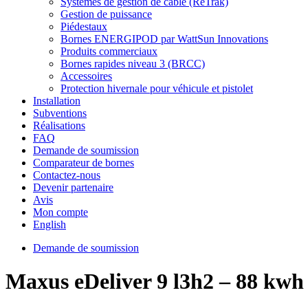
Systèmes de gestion de câble (ReTrak)
Gestion de puissance
Piédestaux
Bornes ENERGIPOD par WattSun Innovations
Produits commerciaux
Bornes rapides niveau 3 (BRCC)
Accessoires
Protection hivernale pour véhicule et pistolet
Installation
Subventions
Réalisations
FAQ
Demande de soumission
Comparateur de bornes
Contactez-nous
Devenir partenaire
Avis
Mon compte
English
Demande de soumission
Maxus eDeliver 9 l3h2 – 88 kwh