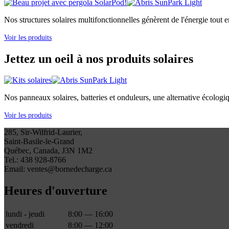
Nos structures solaires multifonctionnelles génèrent de l'énergie tout e
Voir les produits
Jettez un oeil à nos produits solaires
Nos panneaux solaires, batteries et onduleurs, une alternative écologi
Voir les produits
285, Sir-Wilfrid-Laurier,
Saint-Basile-le-Grand
Québec, Canada, J3N 1M2
Tel.: 438 928-8766
Email: ventes@bornedecharge.ca
Heures d'ouverture
lundi - jeudi
8:00 — 16:00
vendredi
8:00 — 12:00