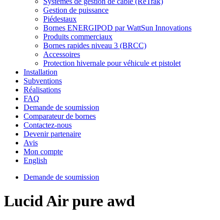
Systèmes de gestion de câble (ReTrak)
Gestion de puissance
Piédestaux
Bornes ENERGIPOD par WattSun Innovations
Produits commerciaux
Bornes rapides niveau 3 (BRCC)
Accessoires
Protection hivernale pour véhicule et pistolet
Installation
Subventions
Réalisations
FAQ
Demande de soumission
Comparateur de bornes
Contactez-nous
Devenir partenaire
Avis
Mon compte
English
Demande de soumission
Lucid Air pure awd