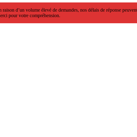
 raison d’un volume élevé de demandes, nos délais de réponse peuvent 
erci pour votre compréhension.