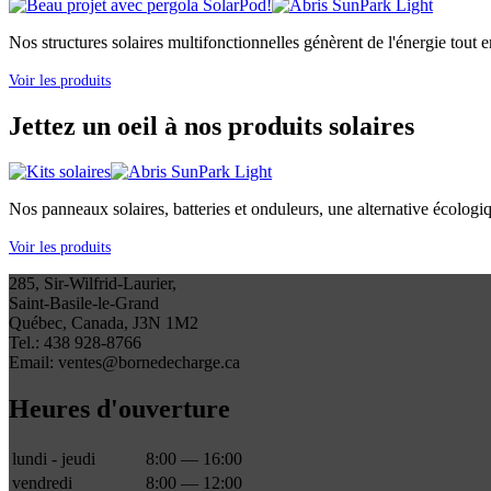
Nos structures solaires multifonctionnelles génèrent de l'énergie tout e
Voir les produits
Jettez un oeil à nos produits solaires
Nos panneaux solaires, batteries et onduleurs, une alternative écologi
Voir les produits
285, Sir-Wilfrid-Laurier,
Saint-Basile-le-Grand
Québec, Canada, J3N 1M2
Tel.: 438 928-8766
Email: ventes@bornedecharge.ca
Heures d'ouverture
lundi - jeudi
8:00 — 16:00
vendredi
8:00 — 12:00