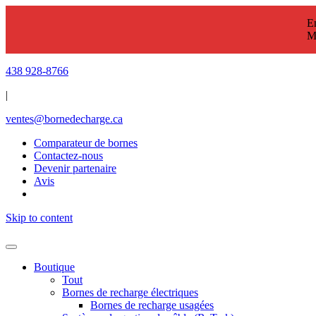
En
M
438 928-8766
|
ventes@bornedecharge.ca
Comparateur de bornes
Contactez-nous
Devenir partenaire
Avis
Skip to content
Boutique
Tout
Bornes de recharge électriques
Bornes de recharge usagées