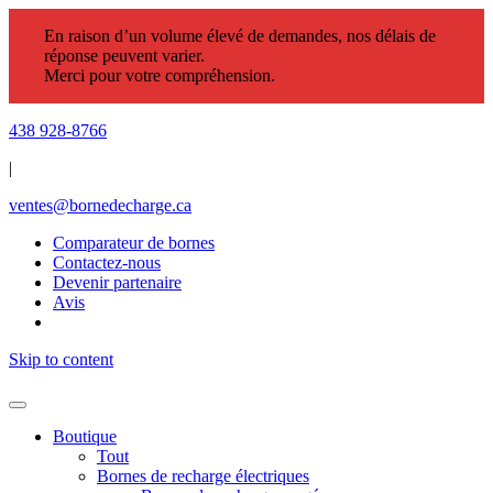
En raison d’un volume élevé de demandes, nos délais de
réponse peuvent varier.
Merci pour votre compréhension.
438 928-8766
|
ventes@bornedecharge.ca
Comparateur de bornes
Contactez-nous
Devenir partenaire
Avis
Skip to content
Boutique
Tout
Bornes de recharge électriques