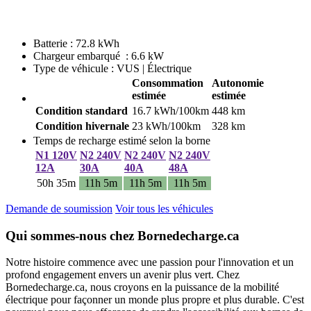
Batterie : 72.8 kWh
Chargeur embarqué : 6.6 kW
Type de véhicule : VUS | Électrique
Consommation
Autonomie
estimée
estimée
Condition standard
16.7 kWh/100km
448 km
Condition hivernale
23 kWh/100km
328 km
Temps de recharge estimé selon la borne
N1 120V
N2 240V
N2 240V
N2 240V
12A
30A
40A
48A
50h 35m
11h 5m
11h 5m
11h 5m
Demande de soumission
Voir tous les véhicules
Qui sommes-nous chez Bornedecharge.ca
Notre histoire commence avec une passion pour l'innovation et un
profond engagement envers un avenir plus vert. Chez
Bornedecharge.ca, nous croyons en la puissance de la mobilité
électrique pour façonner un monde plus propre et plus durable. C'est