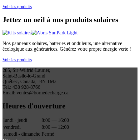
Voir les produits
Jettez un oeil à nos produits solaires
Nos panneaux solaires, batteries et onduleurs, une alternative
écologique aux génératrices. Générez votre propre énergie verte !
Voir les produits
285, Sir-Wilfrid-Laurier,
Saint-Basile-le-Grand
Québec, Canada, J3N 1M2
Tel.: 438 928-8766
Email: ventes@bornedecharge.ca
Heures d'ouverture
lundi - jeudi
8:00 — 16:00
vendredi
8:00 — 12:00
samedi - dimanche
Fermé