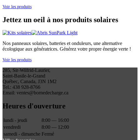
Voir les produits
Jettez un oeil à nos produits solaires
Nos panneaux solaires, batteries et onduleurs, une alternative
écologique aux génératrices. Générez votre propre énergie verte !
Voir les produits
285, Sir-Wilfrid-Laurier,
Saint-Basile-le-Grand
Québec, Canada, J3N 1M2
Tel.: 438 928-8766
Email: ventes@bornedecharge.ca
Heures d'ouverture
lundi - jeudi
8:00 — 16:00
vendredi
8:00 — 12:00
samedi - dimanche
Fermé