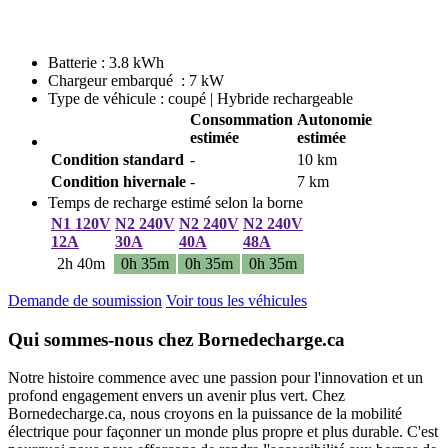
Batterie : 3.8 kWh
Chargeur embarqué : 7 kW
Type de véhicule : coupé | Hybride rechargeable
Consommation
Autonomie
estimée
estimée
Condition standard
-
10 km
Condition hivernale
-
7 km
Temps de recharge estimé selon la borne
N1 120V
N2 240V
N2 240V
N2 240V
12A
30A
40A
48A
2h 40m
0h 35m
0h 35m
0h 35m
Demande de soumission
Voir tous les véhicules
Qui sommes-nous chez Bornedecharge.ca
Notre histoire commence avec une passion pour l'innovation et un
profond engagement envers un avenir plus vert. Chez
Bornedecharge.ca, nous croyons en la puissance de la mobilité
électrique pour façonner un monde plus propre et plus durable. C'est