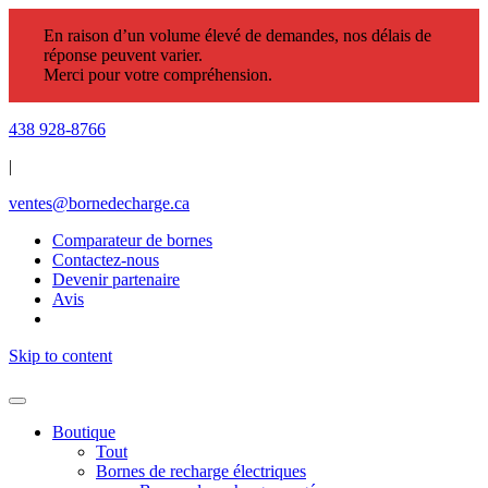
En raison d’un volume élevé de demandes, nos délais de
réponse peuvent varier.
Merci pour votre compréhension.
438 928-8766
|
ventes@bornedecharge.ca
Comparateur de bornes
Contactez-nous
Devenir partenaire
Avis
Skip to content
Boutique
Tout
Bornes de recharge électriques