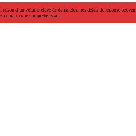
 raison d’un volume élevé de demandes, nos délais de réponse peuvent 
erci pour votre compréhension.