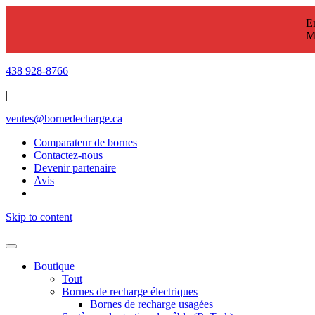
En
M
438 928-8766
|
ventes@bornedecharge.ca
Comparateur de bornes
Contactez-nous
Devenir partenaire
Avis
Skip to content
Boutique
Tout
Bornes de recharge électriques
Bornes de recharge usagées