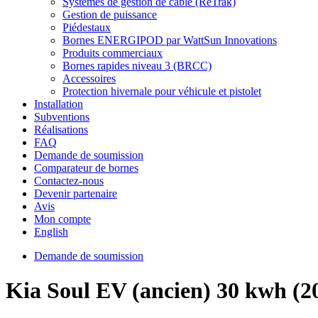
Systèmes de gestion de câble (ReTrak)
Gestion de puissance
Piédestaux
Bornes ENERGIPOD par WattSun Innovations
Produits commerciaux
Bornes rapides niveau 3 (BRCC)
Accessoires
Protection hivernale pour véhicule et pistolet
Installation
Subventions
Réalisations
FAQ
Demande de soumission
Comparateur de bornes
Contactez-nous
Devenir partenaire
Avis
Mon compte
English
Demande de soumission
Kia Soul EV (ancien) 30 kwh (2