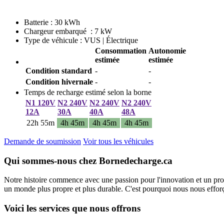
Batterie : 30 kWh
Chargeur embarqué : 7 kW
Type de véhicule : VUS | Électrique
Consommation
Autonomie
estimée
estimée
Condition standard
-
-
Condition hivernale
-
-
Temps de recharge estimé selon la borne
N1 120V
N2 240V
N2 240V
N2 240V
12A
30A
40A
48A
22h 55m
4h 45m
4h 45m
4h 45m
Demande de soumission
Voir tous les véhicules
Qui sommes-nous chez Bornedecharge.ca
Notre histoire commence avec une passion pour l'innovation et un pro
un monde plus propre et plus durable. C'est pourquoi nous nous efforço
Voici les services que nous offrons