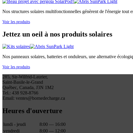
Nos structures solaires multifonctionnelles génèrent de l'énergie tout e
Voir les produits
Jettez un oeil à nos produits solaires
Nos panneaux solaires, batteries et onduleurs, une alternative écologi
Voir les produits
285, Sir-Wilfrid-Laurier,
Saint-Basile-le-Grand
Québec, Canada, J3N 1M2
Tel.: 438 928-8766
Email: ventes@bornedecharge.ca
Heures d'ouverture
lundi - jeudi
8:00 — 16:00
vendredi
8:00 — 12:00