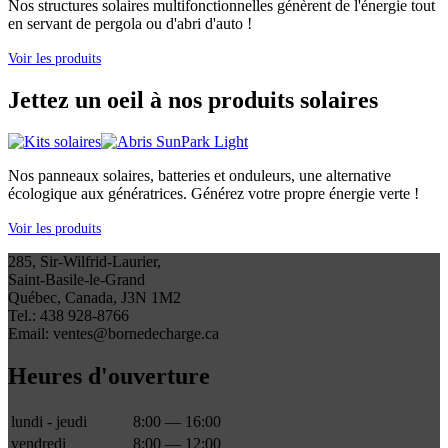
Nos structures solaires multifonctionnelles génèrent de l'énergie tout
en servant de pergola ou d'abri d'auto !
Voir les produits
Jettez un oeil à nos produits solaires
Nos panneaux solaires, batteries et onduleurs, une alternative
écologique aux génératrices. Générez votre propre énergie verte !
Voir les produits
285, Sir-Wilfrid-Laurier,
Saint-Basile-le-Grand
Québec, Canada, J3N 1M2
Tel.: 438 928-8766
Email: ventes@bornedecharge.ca
Heures d'ouverture
lundi - jeudi
8:00 — 16:00
vendredi
8:00 — 12:00