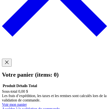
Votre panier
(items: 0)
Produit
Détails
Total
Sous-total
0,00 $
Produits
Les frais d’expédition, les taxes et les remises sont calculés lors de la
validation de commande.
dans
Voir mon panier
Accéder à la validation de commande