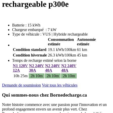
rechargeable p300e
Batterie : 15 kWh
Chargeur embarqué : 7 kW
Type de véhicule : VUS | Hybride rechargeable
Consommation
Autonomie
estimée
estimée
Condition standard
19.1 kWh/100km
61 km
Condition hivernale
26.3 kWh/100km
45 km
Temps de recharge estimé selon la borne
N1 120V
N2 240V
N2 240V
N2 240V
12A
30A
40A
48A
10h 25m
2h 10m
2h 10m
2h 10m
Demande de soumission
Voir tous les véhicules
Qui sommes-nous chez Bornedecharge.ca
Notre histoire commence avec une passion pour l'innovation et un
profond engagement envers un avenir plus vert. Chez