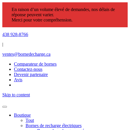
En raison d’un volume élevé de demandes, nos délais de
réponse peuvent varier.
Merci pour votre compréhension.
438 928-8766
|
ventes@bornedecharge.ca
Comparateur de bornes
Contactez-nous
Devenir partenaire
Avis
Skip to content
Boutique
Tout
Bornes de recharge électriques