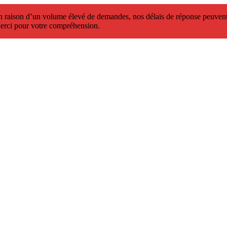
 raison d’un volume élevé de demandes, nos délais de réponse peuvent 
erci pour votre compréhension.