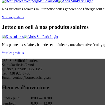
Nos structures solaires multifonctionnelles génèrent de l'énergie tout e
Voir les produits
Jettez un oeil à nos produits solaires
Nos panneaux solaires, batteries et onduleurs, une alternative écologi
Voir les produits
285, Sir-Wilfrid-Laurier,
Saint-Basile-le-Grand
Québec, Canada, J3N 1M2
Tel.: 438 928-8766
Email: ventes@bornedecharge.ca
Heures d'ouverture
lundi - jeudi
8:00 — 16:00
vendredi
8:00 — 12:00