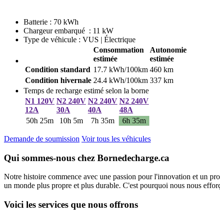
Batterie : 70 kWh
Chargeur embarqué : 11 kW
Type de véhicule : VUS | Électrique
Consommation
Autonomie
estimée
estimée
Condition standard
17.7 kWh/100km
460 km
Condition hivernale
24.4 kWh/100km
337 km
Temps de recharge estimé selon la borne
N1 120V
N2 240V
N2 240V
N2 240V
12A
30A
40A
48A
50h 25m
10h 5m
7h 35m
6h 35m
Demande de soumission
Voir tous les véhicules
Qui sommes-nous chez Bornedecharge.ca
Notre histoire commence avec une passion pour l'innovation et un pro
un monde plus propre et plus durable. C'est pourquoi nous nous efforço
Voici les services que nous offrons