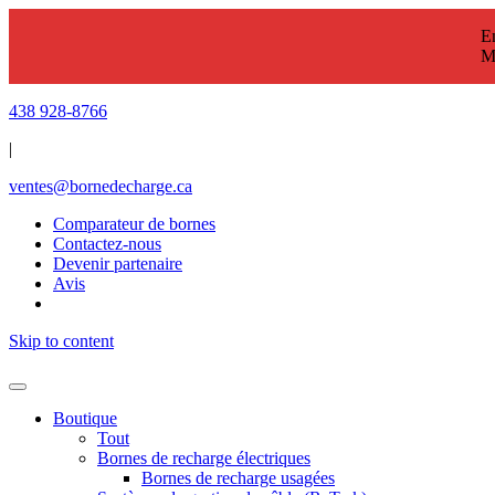
En
M
438 928-8766
|
ventes@bornedecharge.ca
Comparateur de bornes
Contactez-nous
Devenir partenaire
Avis
Skip to content
Boutique
Tout
Bornes de recharge électriques
Bornes de recharge usagées