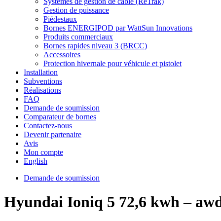
Systèmes de gestion de câble (ReTrak)
Gestion de puissance
Piédestaux
Bornes ENERGIPOD par WattSun Innovations
Produits commerciaux
Bornes rapides niveau 3 (BRCC)
Accessoires
Protection hivernale pour véhicule et pistolet
Installation
Subventions
Réalisations
FAQ
Demande de soumission
Comparateur de bornes
Contactez-nous
Devenir partenaire
Avis
Mon compte
English
Demande de soumission
Hyundai Ioniq 5 72,6 kwh – awd