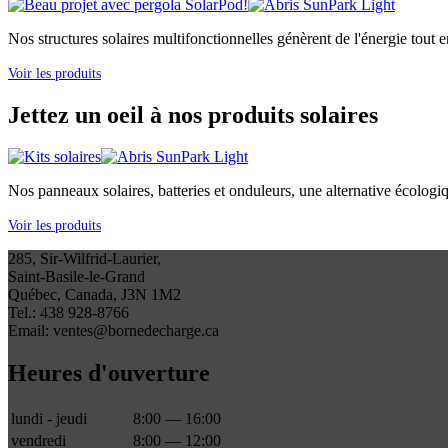
Nos structures solaires multifonctionnelles génèrent de l'énergie tout e
Voir les produits
Jettez un oeil à nos produits solaires
Nos panneaux solaires, batteries et onduleurs, une alternative écologi
Voir les produits
285, Sir-Wilfrid-Laurier,
Saint-Basile-le-Grand
Québec, Canada, J3N 1M2
Tel.: 438 928-8766
Email: ventes@bornedecharge.ca
Heures d'ouverture
lundi - jeudi
8:00 — 16:00
vendredi
8:00 — 12:00