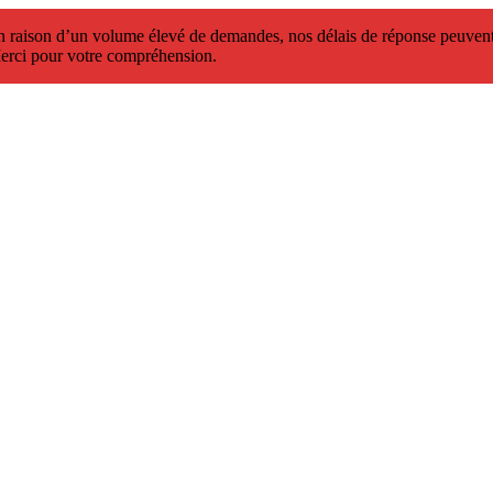
 raison d’un volume élevé de demandes, nos délais de réponse peuvent 
erci pour votre compréhension.