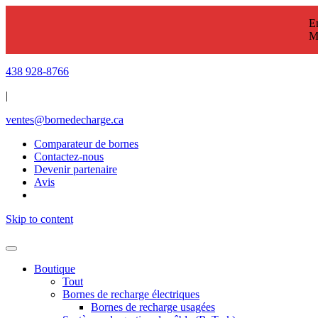
En
M
438 928-8766
|
ventes@bornedecharge.ca
Comparateur de bornes
Contactez-nous
Devenir partenaire
Avis
Skip to content
Boutique
Tout
Bornes de recharge électriques
Bornes de recharge usagées