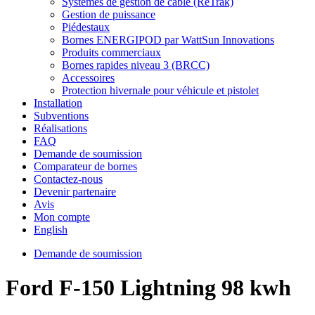
Systèmes de gestion de câble (ReTrak)
Gestion de puissance
Piédestaux
Bornes ENERGIPOD par WattSun Innovations
Produits commerciaux
Bornes rapides niveau 3 (BRCC)
Accessoires
Protection hivernale pour véhicule et pistolet
Installation
Subventions
Réalisations
FAQ
Demande de soumission
Comparateur de bornes
Contactez-nous
Devenir partenaire
Avis
Mon compte
English
Demande de soumission
Ford F-150 Lightning 98 kwh