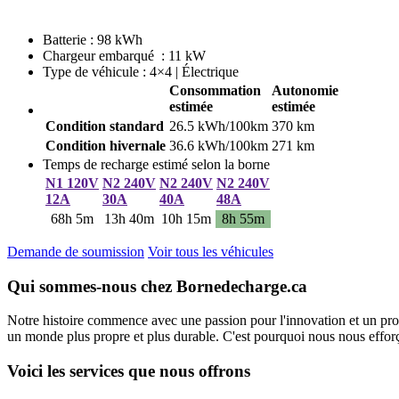
Batterie : 98 kWh
Chargeur embarqué : 11 kW
Type de véhicule : 4×4 | Électrique
Consommation
Autonomie
estimée
estimée
Condition standard
26.5 kWh/100km
370 km
Condition hivernale
36.6 kWh/100km
271 km
Temps de recharge estimé selon la borne
N1 120V
N2 240V
N2 240V
N2 240V
12A
30A
40A
48A
68h 5m
13h 40m
10h 15m
8h 55m
Demande de soumission
Voir tous les véhicules
Qui sommes-nous chez Bornedecharge.ca
Notre histoire commence avec une passion pour l'innovation et un pro
un monde plus propre et plus durable. C'est pourquoi nous nous efforço
Voici les services que nous offrons