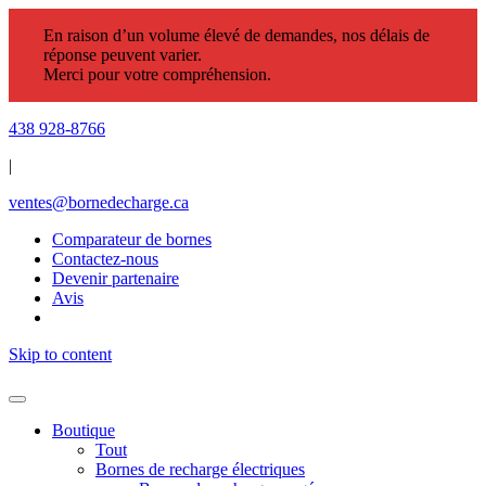
En raison d’un volume élevé de demandes, nos délais de
réponse peuvent varier.
Merci pour votre compréhension.
438 928-8766
|
ventes@bornedecharge.ca
Comparateur de bornes
Contactez-nous
Devenir partenaire
Avis
Skip to content
Boutique
Tout
Bornes de recharge électriques