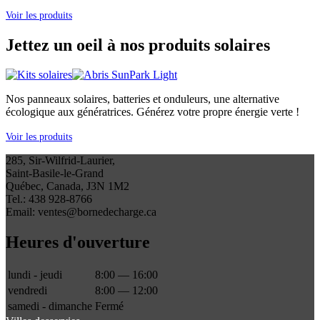
Voir les produits
Jettez un oeil à nos produits solaires
Nos panneaux solaires, batteries et onduleurs, une alternative
écologique aux génératrices. Générez votre propre énergie verte !
Voir les produits
285, Sir-Wilfrid-Laurier,
Saint-Basile-le-Grand
Québec, Canada, J3N 1M2
Tel.: 438 928-8766
Email: ventes@bornedecharge.ca
Heures d'ouverture
lundi - jeudi
8:00 — 16:00
vendredi
8:00 — 12:00
samedi - dimanche
Fermé