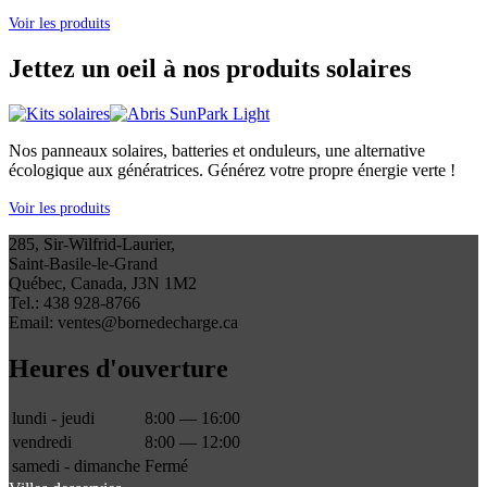
Voir les produits
Jettez un oeil à nos produits solaires
Nos panneaux solaires, batteries et onduleurs, une alternative
écologique aux génératrices. Générez votre propre énergie verte !
Voir les produits
285, Sir-Wilfrid-Laurier,
Saint-Basile-le-Grand
Québec, Canada, J3N 1M2
Tel.: 438 928-8766
Email: ventes@bornedecharge.ca
Heures d'ouverture
lundi - jeudi
8:00 — 16:00
vendredi
8:00 — 12:00
samedi - dimanche
Fermé