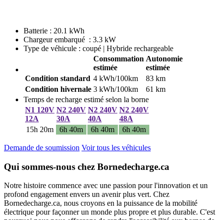
Batterie : 20.1 kWh
Chargeur embarqué : 3.3 kW
Type de véhicule : coupé | Hybride rechargeable
Consommation
Autonomie
estimée
estimée
Condition standard
4 kWh/100km
83 km
Condition hivernale
3 kWh/100km
61 km
Temps de recharge estimé selon la borne
N1 120V
N2 240V
N2 240V
N2 240V
12A
30A
40A
48A
15h 20m
6h 40m
6h 40m
6h 40m
Demande de soumission
Voir tous les véhicules
Qui sommes-nous chez Bornedecharge.ca
Notre histoire commence avec une passion pour l'innovation et un
profond engagement envers un avenir plus vert. Chez
Bornedecharge.ca, nous croyons en la puissance de la mobilité
électrique pour façonner un monde plus propre et plus durable. C'est