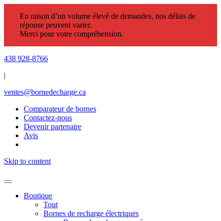
En raison d’un volume élevé de demandes, nos délais de
réponse peuvent varier.
Merci pour votre compréhension.
438 928-8766
|
ventes@bornedecharge.ca
Comparateur de bornes
Contactez-nous
Devenir partenaire
Avis
Skip to content
Boutique
Tout
Bornes de recharge électriques