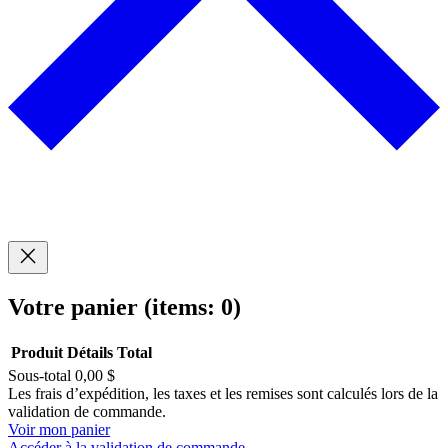
Votre panier
(items: 0)
Produit
Détails
Total
Sous-total
0,00 $
Produits
Les frais d’expédition, les taxes et les remises sont calculés lors de la
validation de commande.
dans
Voir mon panier
Accéder à la validation de commande