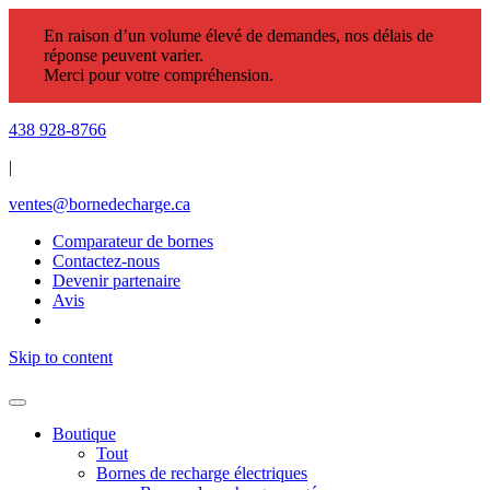
En raison d’un volume élevé de demandes, nos délais de
réponse peuvent varier.
Merci pour votre compréhension.
438 928-8766
|
ventes@bornedecharge.ca
Comparateur de bornes
Contactez-nous
Devenir partenaire
Avis
Skip to content
Boutique
Tout
Bornes de recharge électriques