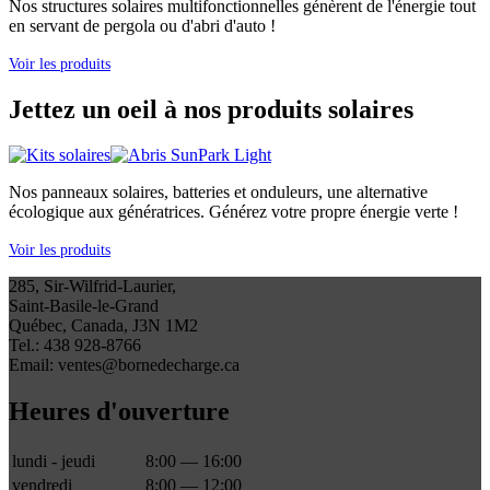
Nos structures solaires multifonctionnelles génèrent de l'énergie tout
en servant de pergola ou d'abri d'auto !
Voir les produits
Jettez un oeil à nos produits solaires
Nos panneaux solaires, batteries et onduleurs, une alternative
écologique aux génératrices. Générez votre propre énergie verte !
Voir les produits
285, Sir-Wilfrid-Laurier,
Saint-Basile-le-Grand
Québec, Canada, J3N 1M2
Tel.: 438 928-8766
Email: ventes@bornedecharge.ca
Heures d'ouverture
lundi - jeudi
8:00 — 16:00
vendredi
8:00 — 12:00