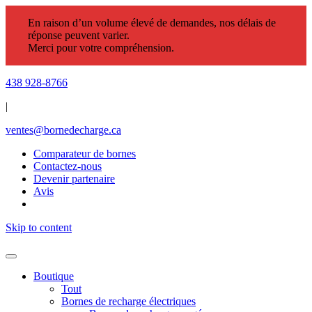
En raison d’un volume élevé de demandes, nos délais de
réponse peuvent varier.
Merci pour votre compréhension.
438 928-8766
|
ventes@bornedecharge.ca
Comparateur de bornes
Contactez-nous
Devenir partenaire
Avis
Skip to content
Boutique
Tout
Bornes de recharge électriques