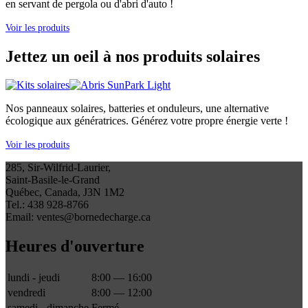
en servant de pergola ou d'abri d'auto !
Voir les produits
Jettez un oeil à nos produits solaires
Nos panneaux solaires, batteries et onduleurs, une alternative
écologique aux génératrices. Générez votre propre énergie verte !
Voir les produits
285, Sir-Wilfrid-Laurier,
Saint-Basile-le-Grand
Québec, Canada, J3N 1M2
Tel.: 438 928-8766
Email: ventes@bornedecharge.ca
Heures d'ouverture
lundi - jeudi
8:00 — 16:00
vendredi
8:00 — 12:00
samedi - dimanche
Fermé