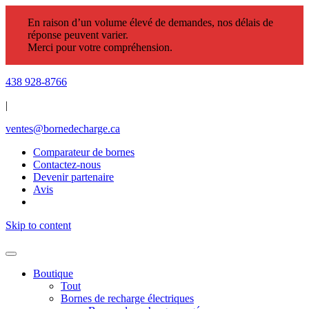
En raison d’un volume élevé de demandes, nos délais de
réponse peuvent varier.
Merci pour votre compréhension.
438 928-8766
|
ventes@bornedecharge.ca
Comparateur de bornes
Contactez-nous
Devenir partenaire
Avis
Skip to content
Boutique
Tout
Bornes de recharge électriques