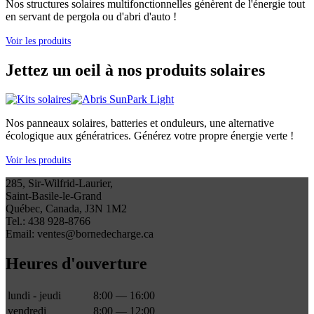
Nos structures solaires multifonctionnelles génèrent de l'énergie tout
en servant de pergola ou d'abri d'auto !
Voir les produits
Jettez un oeil à nos produits solaires
Nos panneaux solaires, batteries et onduleurs, une alternative
écologique aux génératrices. Générez votre propre énergie verte !
Voir les produits
285, Sir-Wilfrid-Laurier,
Saint-Basile-le-Grand
Québec, Canada, J3N 1M2
Tel.: 438 928-8766
Email: ventes@bornedecharge.ca
Heures d'ouverture
lundi - jeudi
8:00 — 16:00
vendredi
8:00 — 12:00