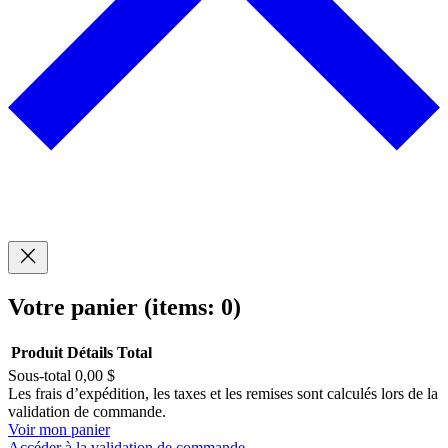
Votre panier
(items: 0)
Produit
Détails
Total
Sous-total
0,00 $
Produits
Les frais d’expédition, les taxes et les remises sont calculés lors de la
validation de commande.
dans
Voir mon panier
Accéder à la validation de commande