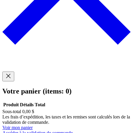
Votre panier
(items: 0)
Produit
Détails
Total
Sous-total
0,00 $
Produits
Les frais d’expédition, les taxes et les remises sont calculés lors de la
validation de commande.
dans
Voir mon panier
Accéder à la validation de commande