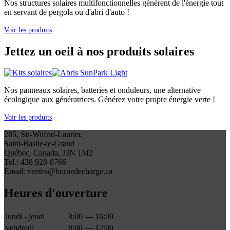
Nos structures solaires multifonctionnelles génèrent de l'énergie tout
en servant de pergola ou d'abri d'auto !
Voir les produits
Jettez un oeil à nos produits solaires
Nos panneaux solaires, batteries et onduleurs, une alternative
écologique aux génératrices. Générez votre propre énergie verte !
Voir les produits
285, Sir-Wilfrid-Laurier,
Saint-Basile-le-Grand
Québec, Canada, J3N 1M2
Tel.: 438 928-8766
Email: ventes@bornedecharge.ca
Heures d'ouverture
lundi - jeudi
8:00 — 16:00
vendredi
8:00 — 12:00