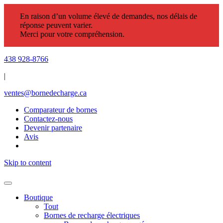
En raison d’un volume élevé de demandes, nos délais de
réponse peuvent varier.
Merci pour votre compréhension.
438 928-8766
|
ventes@bornedecharge.ca
Comparateur de bornes
Contactez-nous
Devenir partenaire
Avis
Skip to content
Boutique
Tout
Bornes de recharge électriques