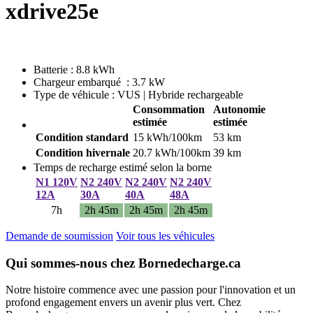
xdrive25e
Batterie : 8.8 kWh
Chargeur embarqué : 3.7 kW
Type de véhicule : VUS | Hybride rechargeable
Consommation
Autonomie
estimée
estimée
Condition standard
15 kWh/100km
53 km
Condition hivernale
20.7 kWh/100km
39 km
Temps de recharge estimé selon la borne
N1 120V
N2 240V
N2 240V
N2 240V
12A
30A
40A
48A
7h
2h 45m
2h 45m
2h 45m
Demande de soumission
Voir tous les véhicules
Qui sommes-nous chez Bornedecharge.ca
Notre histoire commence avec une passion pour l'innovation et un
profond engagement envers un avenir plus vert. Chez