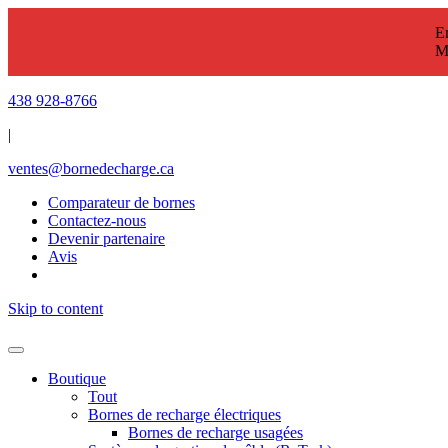
En
M
438 928-8766
|
ventes@bornedecharge.ca
Comparateur de bornes
Contactez-nous
Devenir partenaire
Avis
Skip to content
Boutique
Tout
Bornes de recharge électriques
Bornes de recharge usagées