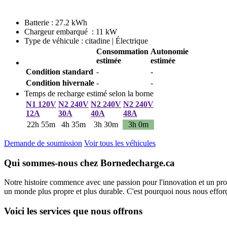
Batterie : 27.2 kWh
Chargeur embarqué : 11 kW
Type de véhicule : citadine | Électrique
Consommation
Autonomie
estimée
estimée
Condition standard
-
-
Condition hivernale
-
-
Temps de recharge estimé selon la borne
N1 120V
N2 240V
N2 240V
N2 240V
12A
30A
40A
48A
22h 55m
4h 35m
3h 30m
3h 0m
Demande de soumission
Voir tous les véhicules
Qui sommes-nous chez Bornedecharge.ca
Notre histoire commence avec une passion pour l'innovation et un pro
un monde plus propre et plus durable. C'est pourquoi nous nous efforço
Voici les services que nous offrons