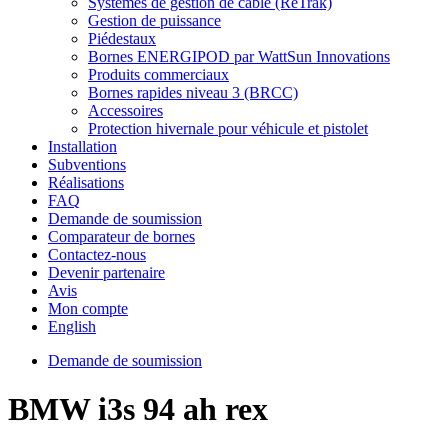
Systèmes de gestion de câble (ReTrak)
Gestion de puissance
Piédestaux
Bornes ENERGIPOD par WattSun Innovations
Produits commerciaux
Bornes rapides niveau 3 (BRCC)
Accessoires
Protection hivernale pour véhicule et pistolet
Installation
Subventions
Réalisations
FAQ
Demande de soumission
Comparateur de bornes
Contactez-nous
Devenir partenaire
Avis
Mon compte
English
Demande de soumission
BMW i3s 94 ah rex