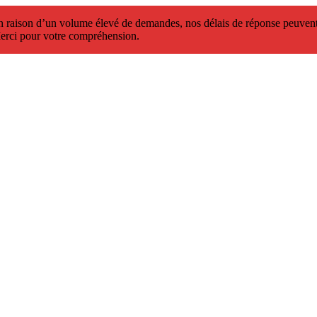
 raison d’un volume élevé de demandes, nos délais de réponse peuvent 
erci pour votre compréhension.