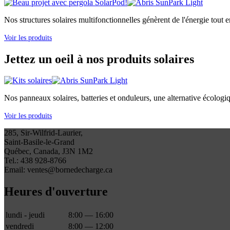
Nos structures solaires multifonctionnelles génèrent de l'énergie tout e
Voir les produits
Jettez un oeil à nos produits solaires
Nos panneaux solaires, batteries et onduleurs, une alternative écologi
Voir les produits
285, Sir-Wilfrid-Laurier,
Saint-Basile-le-Grand
Québec, Canada, J3N 1M2
Tel.: 438 928-8766
Email: ventes@bornedecharge.ca
Heures d'ouverture
lundi - jeudi
8:00 — 16:00
vendredi
8:00 — 12:00