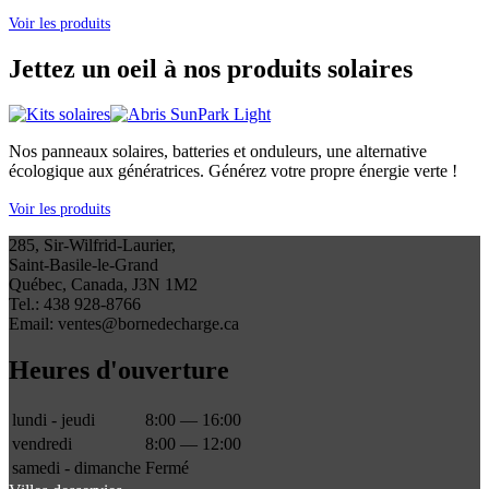
Voir les produits
Jettez un oeil à nos produits solaires
Nos panneaux solaires, batteries et onduleurs, une alternative
écologique aux génératrices. Générez votre propre énergie verte !
Voir les produits
285, Sir-Wilfrid-Laurier,
Saint-Basile-le-Grand
Québec, Canada, J3N 1M2
Tel.: 438 928-8766
Email: ventes@bornedecharge.ca
Heures d'ouverture
lundi - jeudi
8:00 — 16:00
vendredi
8:00 — 12:00
samedi - dimanche
Fermé