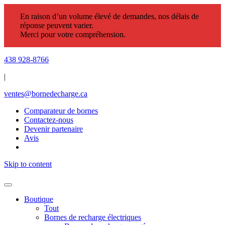
En raison d’un volume élevé de demandes, nos délais de
réponse peuvent varier.
Merci pour votre compréhension.
438 928-8766
|
ventes@bornedecharge.ca
Comparateur de bornes
Contactez-nous
Devenir partenaire
Avis
Skip to content
Boutique
Tout
Bornes de recharge électriques