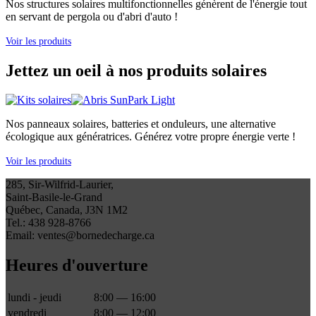
Nos structures solaires multifonctionnelles génèrent de l'énergie tout
en servant de pergola ou d'abri d'auto !
Voir les produits
Jettez un oeil à nos produits solaires
Nos panneaux solaires, batteries et onduleurs, une alternative
écologique aux génératrices. Générez votre propre énergie verte !
Voir les produits
285, Sir-Wilfrid-Laurier,
Saint-Basile-le-Grand
Québec, Canada, J3N 1M2
Tel.: 438 928-8766
Email: ventes@bornedecharge.ca
Heures d'ouverture
lundi - jeudi
8:00 — 16:00
vendredi
8:00 — 12:00