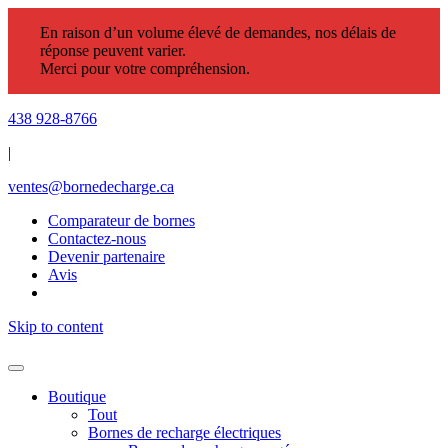
En raison d’un volume élevé de demandes, nos délais de
réponse peuvent varier.
Merci pour votre compréhension.
438 928-8766
|
ventes@bornedecharge.ca
Comparateur de bornes
Contactez-nous
Devenir partenaire
Avis
Skip to content
Boutique
Tout
Bornes de recharge électriques