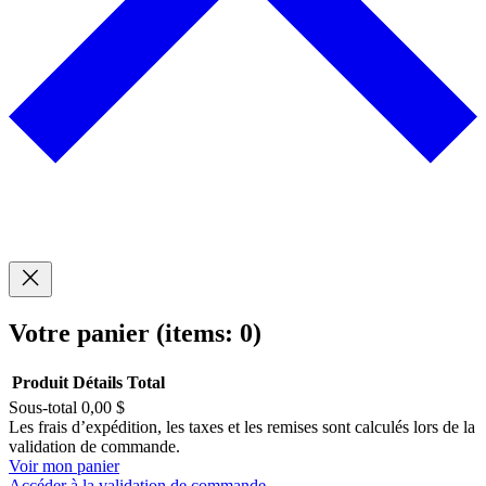
Votre panier
(items: 0)
Produit
Détails
Total
Sous-total
0,00 $
Produits
Les frais d’expédition, les taxes et les remises sont calculés lors de la
validation de commande.
dans
Voir mon panier
Accéder à la validation de commande