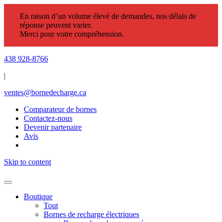
En raison d’un volume élevé de demandes, nos délais de
réponse peuvent varier.
Merci pour votre compréhension.
438 928-8766
|
ventes@bornedecharge.ca
Comparateur de bornes
Contactez-nous
Devenir partenaire
Avis
Skip to content
Boutique
Tout
Bornes de recharge électriques