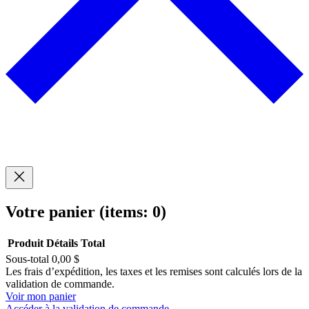
Votre panier
(items: 0)
Produit
Détails
Total
Sous-total
0,00 $
Produits
Les frais d’expédition, les taxes et les remises sont calculés lors de la
validation de commande.
dans
Voir mon panier
Accéder à la validation de commande