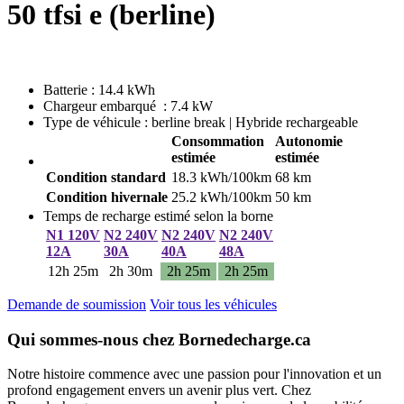
50 tfsi e (berline)
Batterie : 14.4 kWh
Chargeur embarqué : 7.4 kW
Type de véhicule : berline break | Hybride rechargeable
Consommation
Autonomie
estimée
estimée
Condition standard
18.3 kWh/100km
68 km
Condition hivernale
25.2 kWh/100km
50 km
Temps de recharge estimé selon la borne
N1 120V
N2 240V
N2 240V
N2 240V
12A
30A
40A
48A
12h 25m
2h 30m
2h 25m
2h 25m
Demande de soumission
Voir tous les véhicules
Qui sommes-nous chez Bornedecharge.ca
Notre histoire commence avec une passion pour l'innovation et un
profond engagement envers un avenir plus vert. Chez