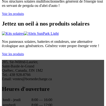
Nos structures solaires multifonctionnelles génèrent de l'énergie tout
en servant de pergola ou d'abri d'auto !
Voir les produits
Jettez un oeil à nos produits solaires
Nos panneaux solaires, batteries et onduleurs, une alternative
écologique aux génératrices. Générez votre propre énergie verte !
Voir les produits
285, Sir-Wilfrid-Laurier,
Saint-Basile-le-Grand
Québec, Canada, J3N 1M2
Tel.: 438 928-8766
Email: ventes@bornedecharge.ca
Heures d'ouverture
lundi - jeudi
8:00 — 16:00
vendredi
8:00 — 12:00