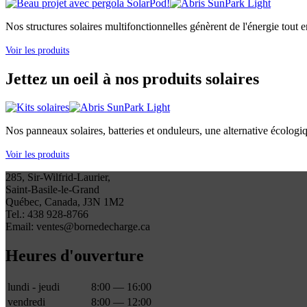
Nos structures solaires multifonctionnelles génèrent de l'énergie tout e
Voir les produits
Jettez un oeil à nos produits solaires
Nos panneaux solaires, batteries et onduleurs, une alternative écologi
Voir les produits
285, Sir-Wilfrid-Laurier,
Saint-Basile-le-Grand
Québec, Canada, J3N 1M2
Tel.: 438 928-8766
Email: ventes@bornedecharge.ca
Heures d'ouverture
lundi - jeudi
8:00 — 16:00
vendredi
8:00 — 12:00