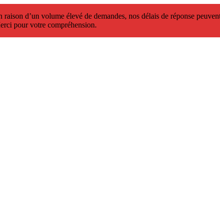
 raison d’un volume élevé de demandes, nos délais de réponse peuvent 
erci pour votre compréhension.