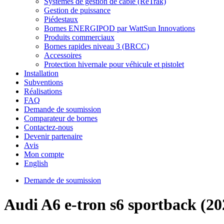
Systèmes de gestion de câble (ReTrak)
Gestion de puissance
Piédestaux
Bornes ENERGIPOD par WattSun Innovations
Produits commerciaux
Bornes rapides niveau 3 (BRCC)
Accessoires
Protection hivernale pour véhicule et pistolet
Installation
Subventions
Réalisations
FAQ
Demande de soumission
Comparateur de bornes
Contactez-nous
Devenir partenaire
Avis
Mon compte
English
Demande de soumission
Audi A6 e-tron s6 sportback (2