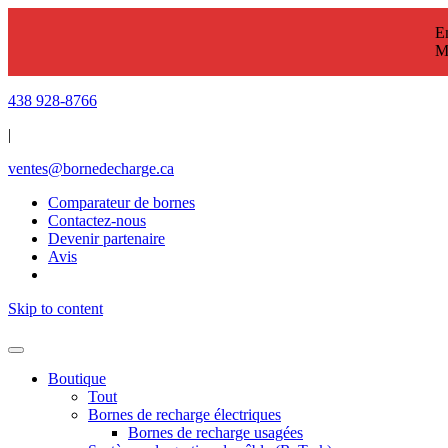
En
M
438 928-8766
|
ventes@bornedecharge.ca
Comparateur de bornes
Contactez-nous
Devenir partenaire
Avis
Skip to content
Boutique
Tout
Bornes de recharge électriques
Bornes de recharge usagées