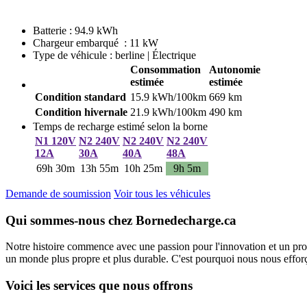
Batterie : 94.9 kWh
Chargeur embarqué : 11 kW
Type de véhicule : berline | Électrique
Consommation
Autonomie
estimée
estimée
Condition standard
15.9 kWh/100km
669 km
Condition hivernale
21.9 kWh/100km
490 km
Temps de recharge estimé selon la borne
N1 120V
N2 240V
N2 240V
N2 240V
12A
30A
40A
48A
69h 30m
13h 55m
10h 25m
9h 5m
Demande de soumission
Voir tous les véhicules
Qui sommes-nous chez Bornedecharge.ca
Notre histoire commence avec une passion pour l'innovation et un pro
un monde plus propre et plus durable. C'est pourquoi nous nous efforço
Voici les services que nous offrons