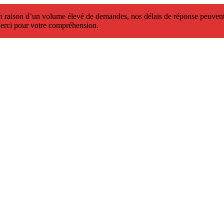
 raison d’un volume élevé de demandes, nos délais de réponse peuvent 
erci pour votre compréhension.