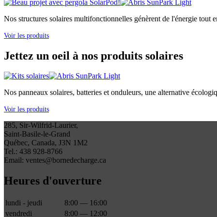
Nos structures solaires multifonctionnelles génèrent de l'énergie tout e
Voir les produits
Jettez un oeil à nos produits solaires
Nos panneaux solaires, batteries et onduleurs, une alternative écologi
Voir les produits
285, Sir-Wilfrid-Laurier,
Saint-Basile-le-Grand
Québec, Canada, J3N 1M2
Tel.: 438 928-8766
Email: ventes@bornedecharge.ca
Heures d'ouverture
lundi - jeudi
8:00 — 16:00
vendredi
8:00 — 12:00