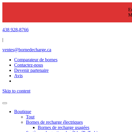
En
M
438 928-8766
|
ventes@bornedecharge.ca
Comparateur de bornes
Contactez-nous
Devenir partenaire
Avis
Skip to content
Boutique
Tout
Bornes de recharge électriques
Bornes de recharge usagées