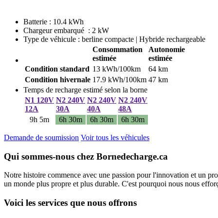
Batterie : 10.4 kWh
Chargeur embarqué : 2 kW
Type de véhicule : berline compacte | Hybride rechargeable
Consommation
Autonomie
estimée
estimée
Condition standard
13 kWh/100km
64 km
Condition hivernale
17.9 kWh/100km
47 km
Temps de recharge estimé selon la borne
N1 120V
N2 240V
N2 240V
N2 240V
12A
30A
40A
48A
9h 5m
6h 30m
6h 30m
6h 30m
Demande de soumission
Voir tous les véhicules
Qui sommes-nous chez Bornedecharge.ca
Notre histoire commence avec une passion pour l'innovation et un pro
un monde plus propre et plus durable. C'est pourquoi nous nous efforço
Voici les services que nous offrons