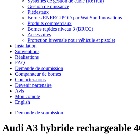
Systèmes de gestion de câble (ReTrak)
Gestion de puissance
Piédestaux
Bornes ENERGIPOD par WattSun Innovations
Produits commerciaux
Bornes rapides niveau 3 (BRCC)
Accessoires
Protection hivernale pour véhicule et pistolet
Installation
Subventions
Réalisations
FAQ
Demande de soumission
Comparateur de bornes
Contactez-nous
Devenir partenaire
Avis
Mon compte
English
Demande de soumission
Audi A3 hybride rechargeable 40