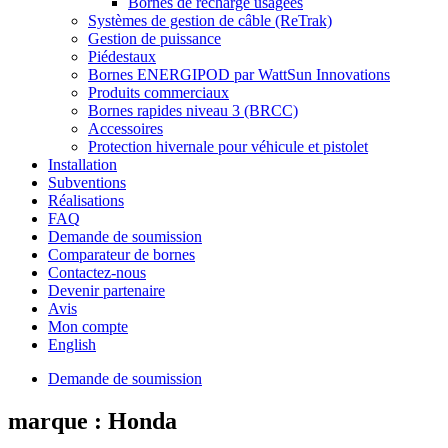
Bornes de recharge usagées
Systèmes de gestion de câble (ReTrak)
Gestion de puissance
Piédestaux
Bornes ENERGIPOD par WattSun Innovations
Produits commerciaux
Bornes rapides niveau 3 (BRCC)
Accessoires
Protection hivernale pour véhicule et pistolet
Installation
Subventions
Réalisations
FAQ
Demande de soumission
Comparateur de bornes
Contactez-nous
Devenir partenaire
Avis
Mon compte
English
Demande de soumission
marque :
Honda