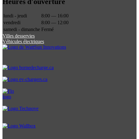
Heures d'ouverture
lundi - jeudi
8:00 — 16:00
vendredi
8:00 — 12:00
samedi - dimanche
Fermé
Villes desservies
Véhicules électriques