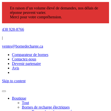
En raison d’un volume élevé de demandes, nos délais de
réponse peuvent varier.
Merci pour votre compréhension.
438 928-8766
|
ventes@bornedecharge.ca
Comparateur de bornes
Contactez-nous
Devenir partenaire
Avis
Skip to content
Boutique
Tout
Bornes de recharge électriques