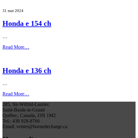
31 mai 2024
Honda e 154 ch
…
Read More…
Honda e 136 ch
…
Read More…
285, Sir-Wilfrid-Laurier,
Saint-Basile-le-Grand
Québec, Canada, J3N 1M2
Tel.: 438 928-8766
Email: ventes@bornedecharge.ca